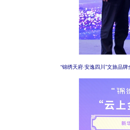
“锦绣天府·安逸四川”文旅品