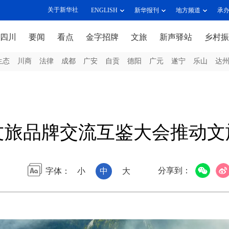
关于新华社
ENGLISH
新华报刊
地方频道
承
四川
要闻
看点
金字招牌
文旅
新声驿站
乡村振
生态
川商
法律
成都
广安
自贡
德阳
广元
遂宁
乐山
达
文旅品牌交流互鉴大会推动文
分享到：
字体：
小
中
大