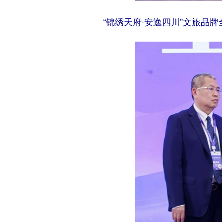
“锦绣天府·安逸四川”文旅品