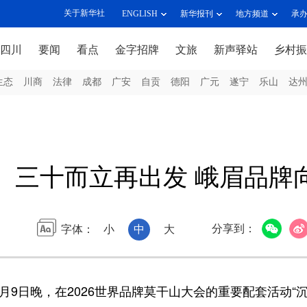
关于新华社
ENGLISH
新华报刊
地方频道
承
四川
要闻
看点
金字招牌
文旅
新声驿站
乡村振
生态
川商
法律
成都
广安
自贡
德阳
广元
遂宁
乐山
达
三十而立再出发 峨眉品牌
分享到：
字体：
小
中
大
5月9日晚，在2026世界品牌莫干山大会的重要配套活动“