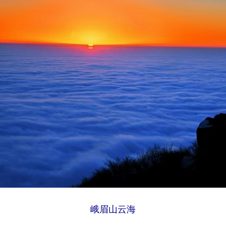
峨眉山云海