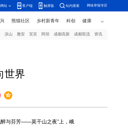
网络举报专区
办网站
客户端
触屏版
站内搜索
兴
熊猫社区
乡村新青年
科创
健康
州
凉山
雅安
宜宾
阿坝
成都高新
成都双流
资讯
向世界
沉醉与芬芳——莫干山之夜”上，峨