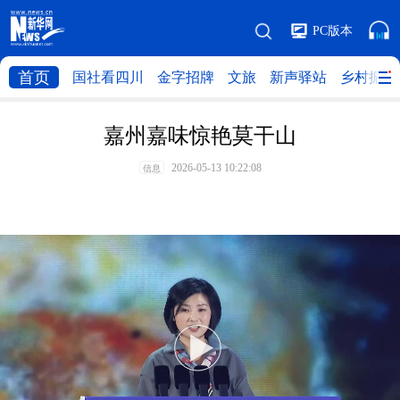
PC版本
首页
国社看四川
金字招牌
文旅
新声驿站
乡村振兴
嘉州嘉味惊艳莫干山
2026-05-13 10:22:08
信息