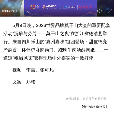
0:00
/1:01
5月9日晚，2026世界品牌莫干山大会的重要配套
活动“沉醉与芬芳——莫干山之夜”在浙江省德清县举
行。来自四川乐山的“嘉州嘉味”组团登场：甜皮鸭亮
泽酥香、钵钵鸡麻辣爽口、跷脚牛肉汤醇肉嫩……一
道道“峨眉风味”获得现场中外嘉宾的一致好评。
视频：李吉、张可凡
文案：郑玮
来源: 峨眉山旅游股份有限公司
【责任编辑:李婷玉】