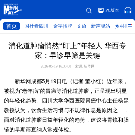
PC版本
首页
国社看四川
金字招牌
文旅
新声驿站
乡村振兴
消化道肿瘤悄然“盯上”年轻人 华西专
家：早诊早筛是关键
2026-05-19 16:33:08 来源:
新华网
新华网成都5月19日电（记者 董小红）近年来，
被视为“老年病”的胃癌等消化道肿瘤，正呈现出明显
的年轻化趋势。四川大学华西医院胃癌中心主任杨昆
教授认为，饮食生活习惯与不规律作息是原因之一，
面对消化道肿瘤日益年轻化的趋势，建议将胃镜和肠
镜的早期筛查纳入常规体检。