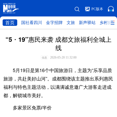
PC版本
首页
国社看四川
金字招牌
文旅
新声驿站
乡村振兴
“5・19”惠民来袭 成都文旅福利全城上
线
2026-05-20 11:32:00
信息
5月19日是第16个中国旅游日，主题为“乐享品质
旅游，共赴美好山河”。成都围绕该主题推出系列惠民
福利与特色主题活动，以满满诚意邀广大游客走进成
都，解锁城市美好。
多家景区免票/半价