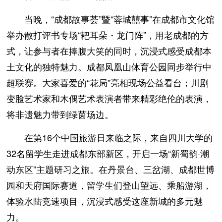
当晚，“成都故事荟”暨“蓉城囍事”在成都市文化馆
举办散打评书专场“耙耳朵・龙门阵”，用老成都的方
式，让参与者在捧腹大笑的同时，沉浸式感受成都本
土文化的独特魅力。成都凤凰山体育公园同步举行中
超联赛。大家喜爱的“花局”亮相现场公益看台；川剧
变脸艺术家和木偶艺术表演者带来精彩绝伦的表演，
将非遗魅力带到绿茵场边。
在第16个中国旅游日来临之际，来自四川大学的
32名留学生走进成都东部新区，开启一场“新蜀韵·潮
动东区”主题研习之旅。在丹景台、三岔湖、成都世博
园和天府国际赛道，留学生们登山望远、乘船游湖，
体验水陆竞速项目，沉浸式感受这座新城的多元魅
力。