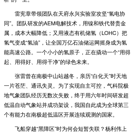
雷宪章带领团队在天府永兴实验室攻坚“氢电协
同”。团队研发的AEM电解技术，用镍和铁代替贵金
属，成本大幅降低；又用液态有机储氢（LOHC）把
氢气变成“氢油”，让全国万亿石油储运网摇身成为氢
能高速公路。一个小小的氢原子，正在撬动一个“用得
起、用得好、用得干净”的绿色未来。
张雷曾在南极中山站越冬，亲历“白化天”时天地
一片苍茫、通讯失灵。为了实现自主可控，气科院极
地气象团队经历无数次失败，终于用六年时间研发超
低温自动气象站并成功架设，我国自此成为全球第三
个有能力在南极超低温区开展连续观测的国家。
飞船穿越“黑障区”时为何会短暂失联？杨利伟上