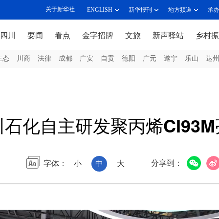
关于新华社
ENGLISH
新华报刊
地方频道
承
四川
要闻
看点
金字招牌
文旅
新声驿站
乡村振
生态
川商
法律
成都
广安
自贡
德阳
广元
遂宁
乐山
达
川石化自主研发聚丙烯CI93
分享到：
字体：
小
中
大