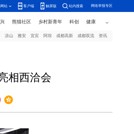
网络举报专区
办网站
客户端
触屏版
站内搜索
兴
熊猫社区
乡村新青年
科创
健康
州
凉山
雅安
宜宾
阿坝
成都高新
成都双流
资讯
M亮相西洽会