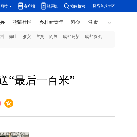
网络举报专区
办网站
客户端
触屏版
站内搜索
兴
熊猫社区
乡村新青年
科创
健康
州
凉山
雅安
宜宾
阿坝
成都高新
成都双流
送“最后一百米”