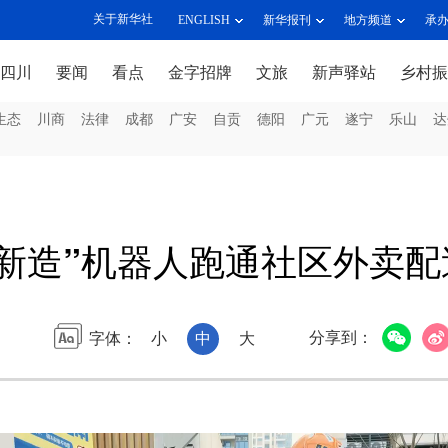
关于新华社
ENGLISH
新华报刊
地方频道
承
四川
要闻
看点
金字招牌
文旅
新声驿站
乡村振
生态
川商
法律
成都
广安
自贡
德阳
广元
遂宁
乐山
达
新造”机器人跑通社区外卖配
分享到：
字体：
小
中
大