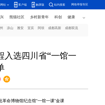
网络举报专区
办网站
客户端
触屏版
站内搜索
兴
熊猫社区
乡村新青年
科创
健康
州
凉山
雅安
宜宾
阿坝
成都高新
成都双流
程入选四川省“一馆一
单
批革命博物馆纪念馆“一馆一课”金课