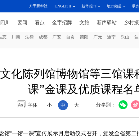
关于新华社
ENGLISH
新华报刊
地方频道
承
四川
要闻
看点
金字招牌
文旅
新声驿站
乡村振
生态
川商
法律
成都
广安
自贡
德阳
广元
遂宁
乐山
达
文化陈列馆博物馆等三馆课
课”金课及优质课程名
分享到：
字体：
小
中
大
念馆“一馆一课”宣传展示月启动仪式召开，颁发全省第二