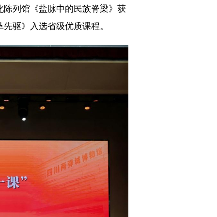
化陈列馆《盐脉中的民族脊梁》获
革先驱》入选省级优质课程。