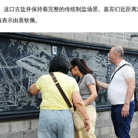
。这口古盐井保持着完整的传统制盐场景。嘉宾们近距离
值表示由衷钦佩。