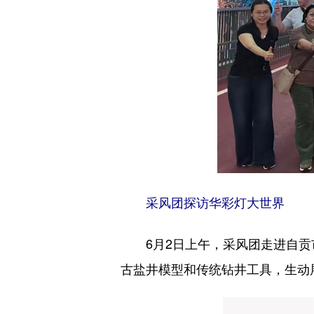
采风团探访华彩灯大世界
6月2日上午，采风团走进自
古盐井模型和传统钻井工具，生动