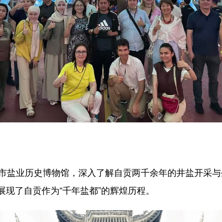
贡市盐业历史博物馆，深入了解自贡两千余年的井盐开采
展现了自贡作为“千年盐都”的辉煌历程。