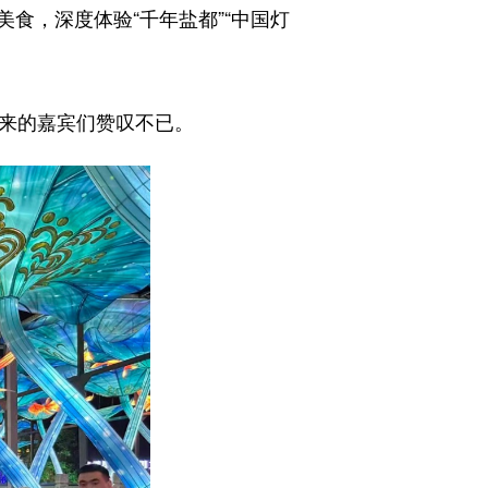
食，深度体验“千年盐都”“中国灯
而来的嘉宾们赞叹不已。