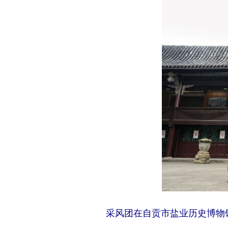
采风团在自贡市盐业历史博物