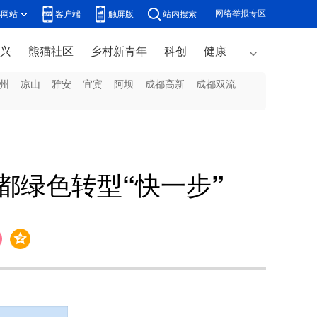
网络举报专区
办网站
客户端
触屏版
站内搜索
兴
熊猫社区
乡村新青年
科创
健康
州
凉山
雅安
宜宾
阿坝
成都高新
成都双流
都绿色转型“快一步”