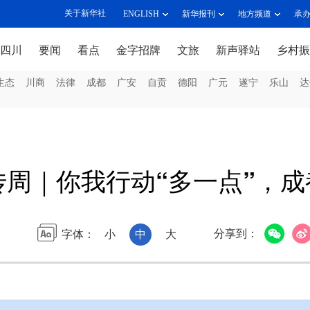
关于新华社
ENGLISH
新华报刊
地方频道
承
四川
要闻
看点
金字招牌
文旅
新声驿站
乡村振
生态
川商
法律
成都
广安
自贡
德阳
广元
遂宁
乐山
达
周｜你我行动“多一点”，成
分享到：
字体：
小
中
大