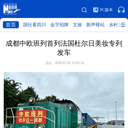
PC版本
首页
国社看四川
金字招牌
文旅
新声驿站
乡村振兴
成都中欧班列首列法国杜尔日美妆专列
发车
2026-07-03 14:05:34
信息