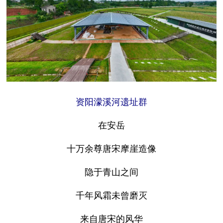
资阳濛溪河遗址群
在安岳
十万余尊唐宋摩崖造像
隐于青山之间
千年风霜未曾磨灭
来自唐宋的风华