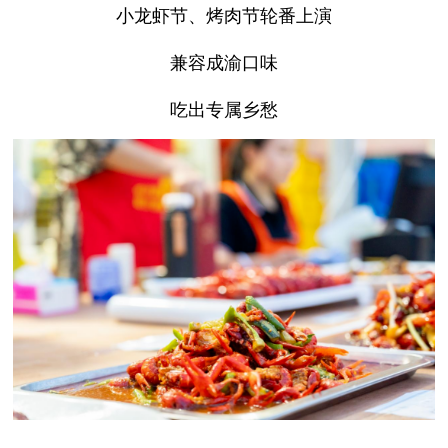
小龙虾节、烤肉节轮番上演
兼容成渝口味
吃出专属乡愁