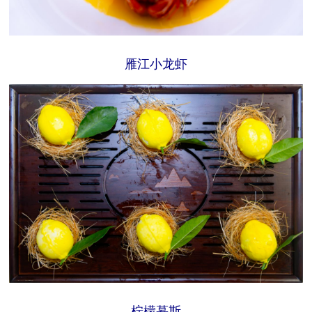
雁江小龙虾
柠檬慕斯