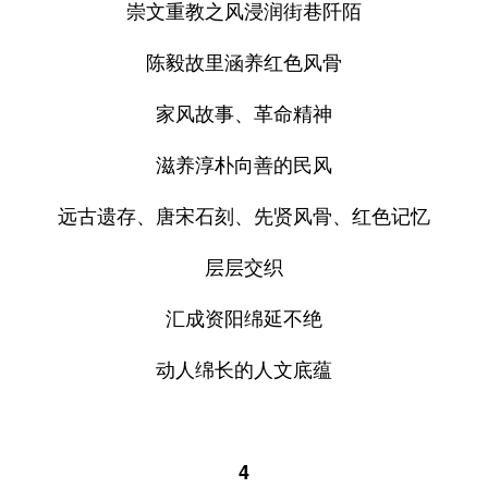
崇文重教之风浸润街巷阡陌
陈毅故里涵养红色风骨
家风故事、革命精神
滋养淳朴向善的民风
远古遗存、唐宋石刻、先贤风骨、红色记忆
层层交织
汇成资阳绵延不绝
动人绵长的人文底蕴
4