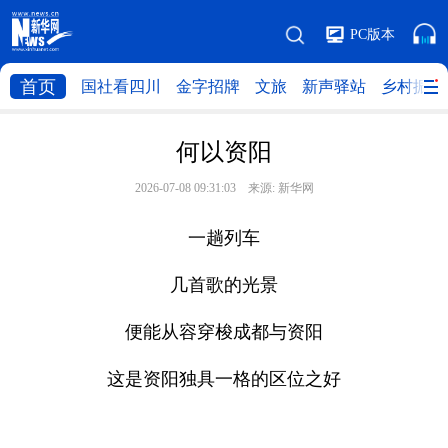
PC版本
首页
国社看四川
金字招牌
文旅
新声驿站
乡村振兴
何以资阳
2026-07-08 09:31:03 来源:
新华网
一趟列车
几首歌的光景
便能从容穿梭成都与资阳
这是资阳独具一格的区位之好