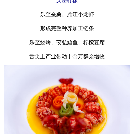
乐至蚕桑、雁江小龙虾
形成完整种养加工链条
乐至烧烤、苌弘鲶鱼、柠檬宴席
舌尖上产业带动十余万群众增收