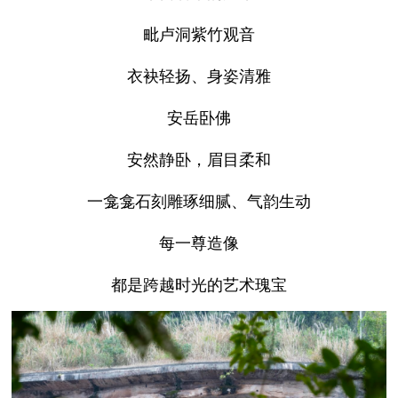
毗卢洞紫竹观音
衣袂轻扬、身姿清雅
安岳卧佛
安然静卧，眉目柔和
一龛龛石刻雕琢细腻、气韵生动
每一尊造像
都是跨越时光的艺术瑰宝