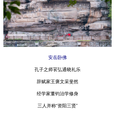
安岳卧佛
孔子之师苌弘通晓礼乐
辞赋家王褒文采斐然
经学家董钧治学修身
三人并称“资阳三贤”