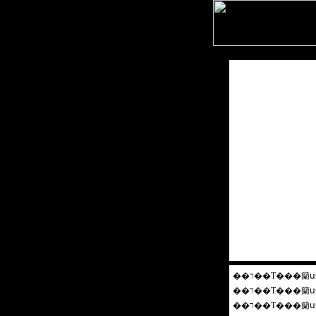
��
��
��
��