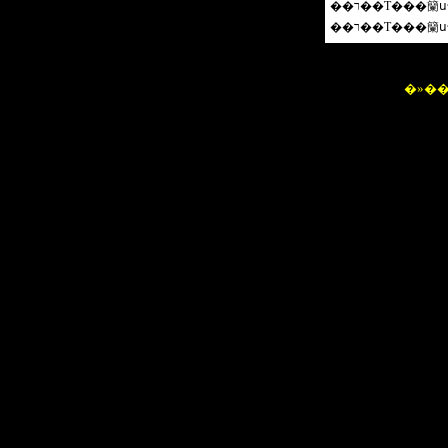
��
��
��
�»��